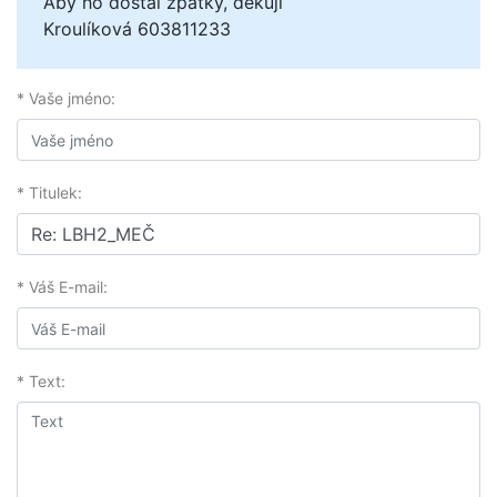
Aby ho dostal zpátky, děkuji
Kroulíková 603811233
* Vaše jméno:
* Titulek:
* Váš E-mail:
* Text: