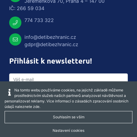
Jeremenkova 70, Praha 4 – 147 00
IČ: 266 59 034
774 733 322
info@detibezhranic.cz
gdpr@detibezhranic.cz
Přihlásit k newsletteru!
Na tomto webu používáme cookies, na jejichž základě můžeme
prostřednictvím služeb našich partnerů analyzovat návštěvnost a
personalizovat reklamy. Více informací o zásadách zpracování osobních
údajů naleznete
zde
.
Souhlasím se vším
Captcha obnovit
Nastavení cookies