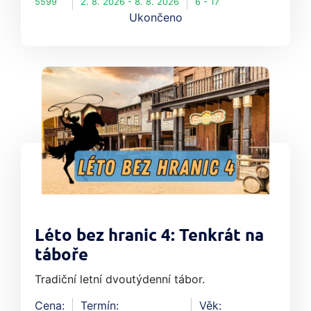
5599
2. 8. 2026 - 8. 8. 2026
6 - 17
Ukončeno
Léto bez hranic 4: Tenkrát na
táboře
Tradiční letní dvoutýdenní tábor.
Cena:
Termín:
Věk: