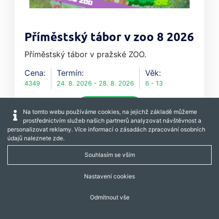
Příměstský tábor v zoo 8 2026
Příměstský tábor v pražské ZOO.
Cena:
Termín:
Věk:
4349
24. 8. 2026 - 28. 8. 2026
6 - 13
Více o pobytu
Na tomto webu používáme cookies, na jejichž základě můžeme
prostřednictvím služeb našich partnerů analyzovat návštěvnost a
personalizovat reklamy. Více informací o zásadách zpracování osobních
údajů naleznete
zde
.
Souhlasím se vším
Zobrazeno 12 z 13
Nastavení cookies
1
2
>|
Odmítnout vše