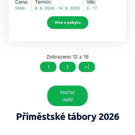
Cena:
Termín:
Věk:
5599
8. 8. 2026 - 14. 8. 2026
6 - 17
Více o pobytu
Zobrazeno 12 z 16
1
2
>|
Načíst
další
Příměstské tábory 2026