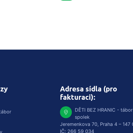
zy
Adresa sídla (pro
fakturaci):
DĚTI BEZ HRANIC - tábo
tábor
spolek
Jeremenkova 70, Praha 4 – 147 
IČ: 266 59 034
y