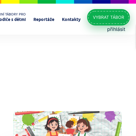
MNÍ TÁBORY PRO
VYBRAT TÁBOR
odiče s dětmi
Reportáže
Kontakty
přihlásit
Morava
Ostrava
Plzeň
Praha
Rakousko
Termín do