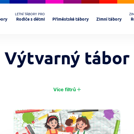
LETNÍ TÁBORY PRO
ZI
bory
Rodiče s dětmi
Příměstské tábory
Zimní tábory
R
Výtvarný tábor
Královéhradecký kraj - okres Jičín
Krkonoše
Liberec
Více filtrů
Termín od