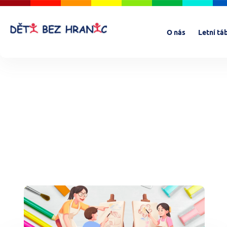
O nás
Letní tá
Lokalita
Chorvatsko
Jizerské hory
Jižní Čechy
Střední Čechy
Vysočina
Věk dětí (let)