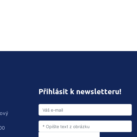
Přihlásit k newsletteru!
rový
00