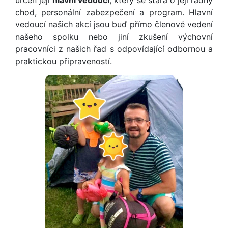
určen její
hlavní vedoucí
, který se stará o její řádný
chod, personální zabezpečení a program. Hlavní
vedoucí našich akcí jsou buď přímo členové vedení
našeho spolku nebo jiní zkušení výchovní
pracovníci z našich řad s odpovídající odbornou a
praktickou připraveností.