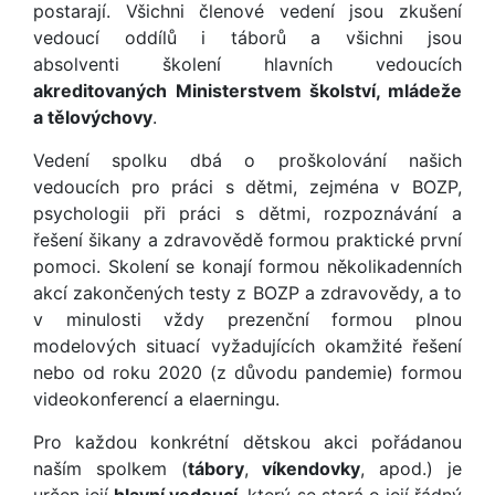
postarají. Všichni členové vedení jsou zkušení
vedoucí oddílů i táborů a všichni jsou
absolventi školení hlavních vedoucích
akreditovaných
Ministerstvem školství, mládeže
a tělovýchovy
.
Vedení spolku dbá o proškolování našich
vedoucích pro práci s dětmi, zejména v BOZP,
psychologii při práci s dětmi, rozpoznávání a
řešení šikany a zdravovědě formou praktické první
pomoci. Skolení se konají formou několikadenních
akcí zakončených testy z BOZP a zdravovědy, a to
v minulosti vždy prezenční formou plnou
modelových situací vyžadujících okamžité řešení
nebo od roku 2020 (z důvodu pandemie) formou
videokonferencí a elaerningu.
Pro každou konkrétní dětskou akci pořádanou
naším spolkem (
tábory
,
víkendovky
, apod.) je