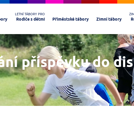
LETNÍ TÁBORY PRO
ZI
bory
Rodiče s dětmi
Příměstské tábory
Zimní tábory
R
ání příspěvku do di