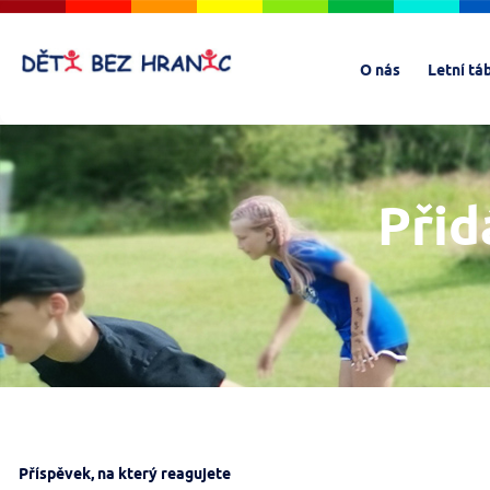
O nás
Letní tá
Přid
Příspěvek, na který reagujete