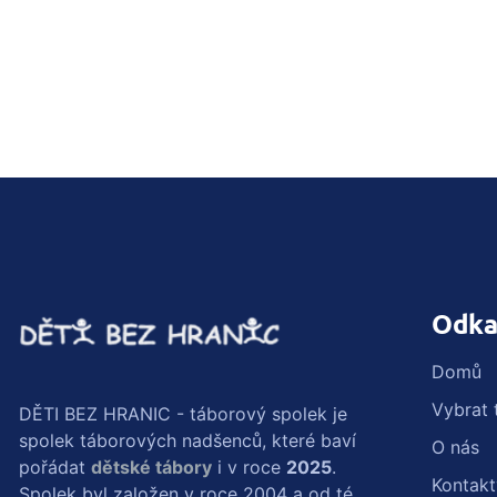
Odka
Domů
Vybrat 
DĚTI BEZ HRANIC - táborový spolek je
spolek táborových nadšenců, které baví
O nás
pořádat
dětské tábory
i v roce
2025
.
Kontakt
Spolek byl založen v roce 2004 a od té