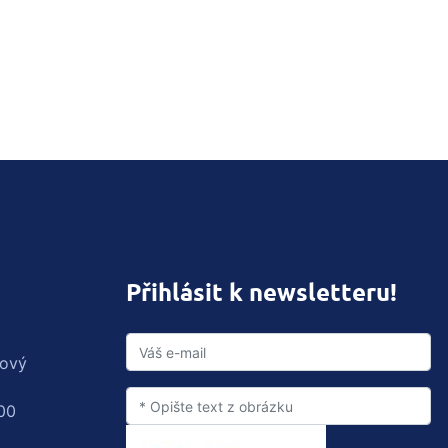
Přihlásit k newsletteru!
rový
00