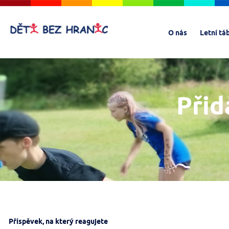
O nás
Letní tá
Přid
Příspěvek, na který reagujete