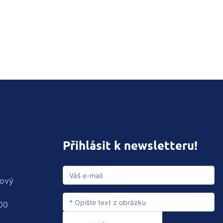
Přihlásit k newsletteru!
rový
00