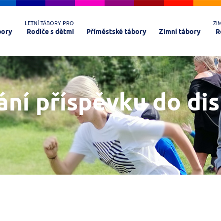
LETNÍ TÁBORY PRO
ZI
bory
Rodiče s dětmi
Příměstské tábory
Zimní tábory
R
ání příspěvku do di