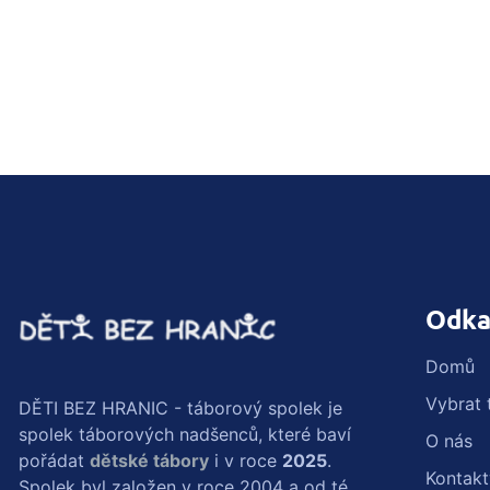
Odka
Domů
Vybrat 
DĚTI BEZ HRANIC - táborový spolek je
spolek táborových nadšenců, které baví
O nás
pořádat
dětské tábory
i v roce
2025
.
Kontakt
Spolek byl založen v roce 2004 a od té