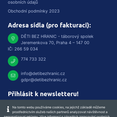
osobních údajů
Obchodní podmínky 2023
Adresa sídla (pro fakturaci):
DĚTI BEZ HRANIC - táborový spolek
Jeremenkova 70, Praha 4 – 147 00
IČ: 266 59 034
774 733 322
info@detibezhranic.cz
gdpr@detibezhranic.cz
Přihlásit k newsletteru!
Na tomto webu používáme cookies, na jejichž základě můžeme
prostřednictvím služeb našich partnerů analyzovat návštěvnost a
personalizovat reklamy. Více informací o zásadách zpracování osobních