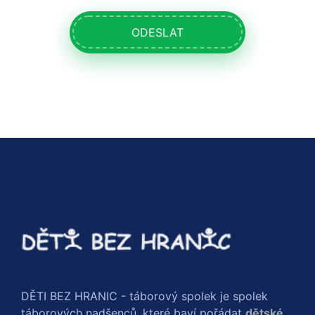
ODESLAT
DĚTI BEZ HRANIC - táborový spolek je spolek
táborových nadšenců, které baví pořádat
dětské