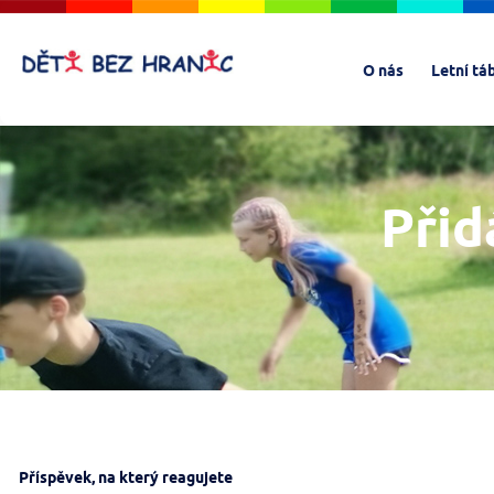
O nás
Letní tá
Přid
Příspěvek, na který reagujete