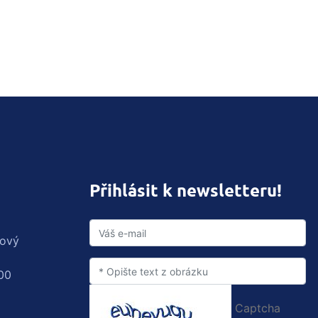
Přihlásit k newsletteru!
rový
00
Captcha