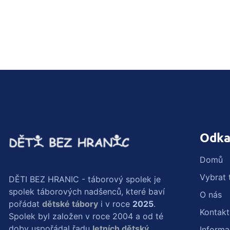
Odka
Domů
Vybrat 
DĚTI BEZ HRANIC - táborový spolek je
spolek táborových nadšenců, které baví
O nás
pořádat
dětské tábory
i v roce
2025
.
Kontakt
Spolek byl založen v roce 2004 a od té
doby uspořádal řadu
letních dětský
Inform