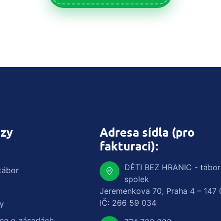
zy
Adresa sídla (pro
fakturaci):
DĚTI BEZ HRANIC - tábo
tábor
spolek
Jeremenkova 70, Praha 4 – 147 
IČ: 266 59 034
y
ace o zásadách