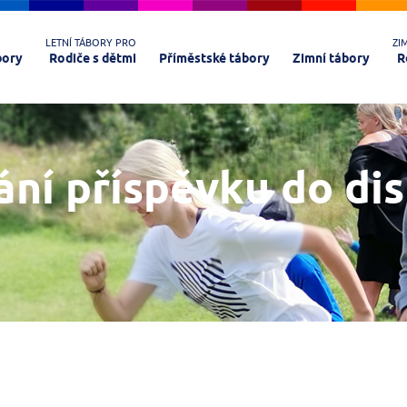
LETNÍ TÁBORY PRO
ZI
bory
Rodiče s dětmi
Příměstské tábory
Zimní tábory
R
ání příspěvku do di