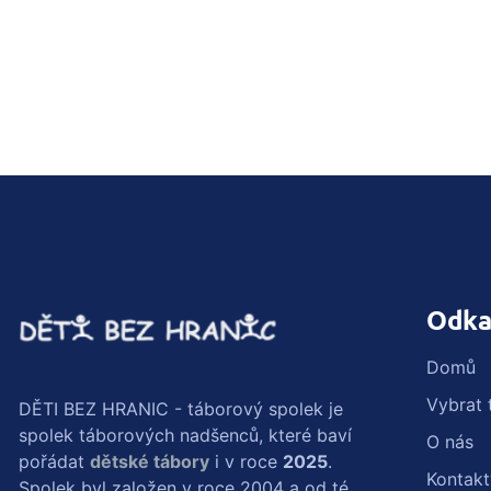
Odka
Domů
Vybrat 
DĚTI BEZ HRANIC - táborový spolek je
spolek táborových nadšenců, které baví
O nás
pořádat
dětské tábory
i v roce
2025
.
Kontakt
Spolek byl založen v roce 2004 a od té