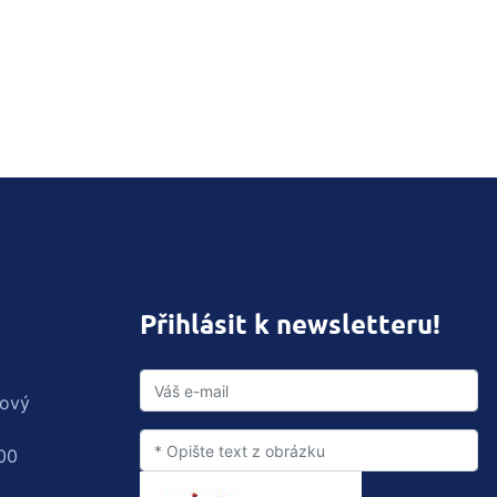
Přihlásit k newsletteru!
rový
00