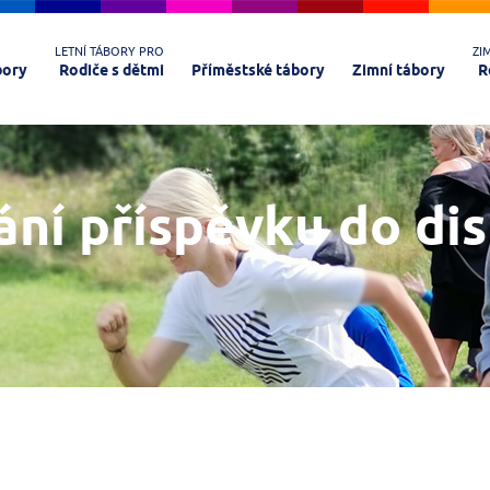
LETNÍ TÁBORY PRO
ZI
bory
Rodiče s dětmi
Příměstské tábory
Zimní tábory
R
ání příspěvku do di