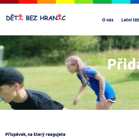
O nás
Letní tá
Přid
Příspěvek, na který reagujete