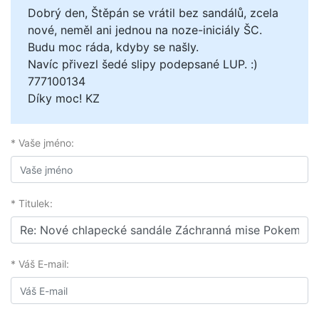
Dobrý den, Štěpán se vrátil bez sandálů, zcela
nové, neměl ani jednou na noze-iniciály ŠC.
Budu moc ráda, kdyby se našly.
Navíc přivezl šedé slipy podepsané LUP. :)
777100134
Díky moc! KZ
* Vaše jméno:
* Titulek:
* Váš E-mail: