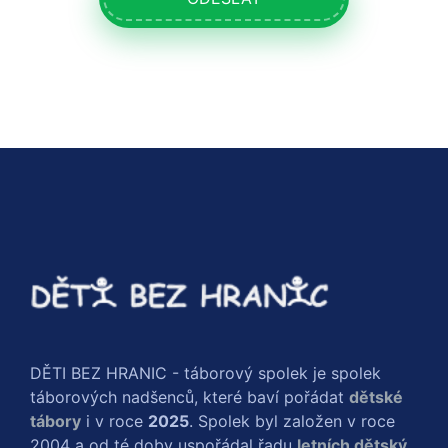
DĚTI BEZ HRANIC - táborový spolek je spolek
táborových nadšenců, které baví pořádat
dětské
tábory
i v roce
2025
. Spolek byl založen v roce
2004 a od té doby uspořádal řadu
letních dětský