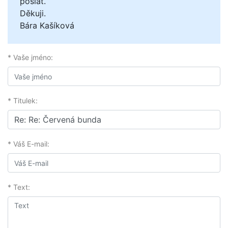
poslat.
Děkuji.
Bára Kašíková
* Vaše jméno:
* Titulek:
* Váš E-mail:
* Text: