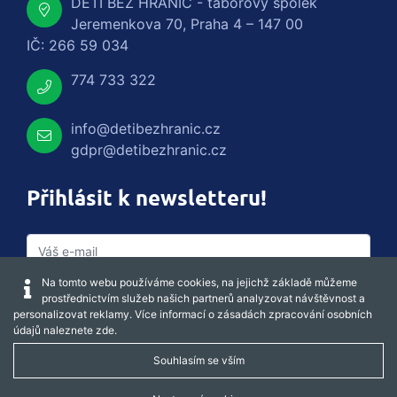
DĚTI BEZ HRANIC - táborový spolek
Jeremenkova 70, Praha 4 – 147 00
IČ: 266 59 034
774 733 322
info@detibezhranic.cz
gdpr@detibezhranic.cz
Přihlásit k newsletteru!
Na tomto webu používáme cookies, na jejichž základě můžeme
prostřednictvím služeb našich partnerů analyzovat návštěvnost a
personalizovat reklamy. Více informací o zásadách zpracování osobních
údajů naleznete
zde
.
Souhlasím se vším
Captcha obnovit