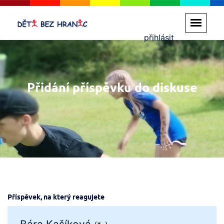
přihlásit
Přidání příspěvku do diskuse
Příspěvek, na který reagujete