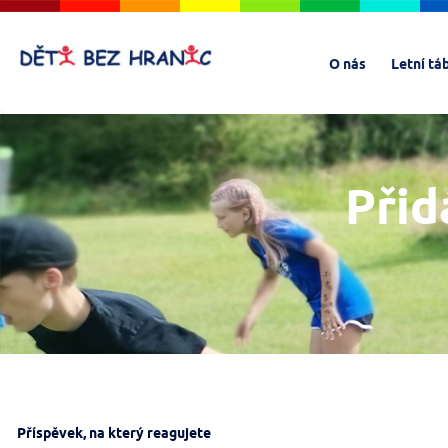
O nás
Letní tá
Přid
Příspěvek, na který reagujete