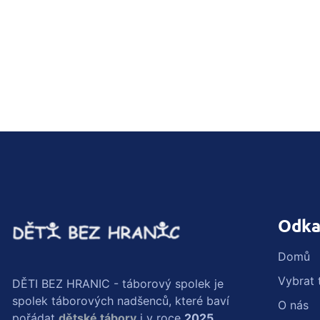
Odka
Domů
Vybrat 
DĚTI BEZ HRANIC - táborový spolek je
spolek táborových nadšenců, které baví
O nás
pořádat
dětské tábory
i v roce
2025
.