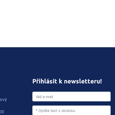
Přihlásit k newsletteru!
rový
00