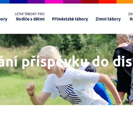
LETNÍ TÁBORY PRO
ZI
bory
Rodiče s dětmi
Příměstské tábory
Zimní tábory
R
ání příspěvku do di