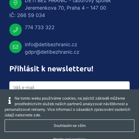
DĚTI BEZ HRANIC - táborový spolek
Jeremenkova 70, Praha 4 – 147 00
IČ: 266 59 034
774 733 322
info@detibezhranic.cz
gdpr@detibezhranic.cz
Přihlásit k newsletteru!
Na tomto webu používáme cookies, na jejichž základě můžeme
prostřednictvím služeb našich partnerů analyzovat návštěvnost a
personalizovat reklamy. Více informací o zásadách zpracování osobních
údajů naleznete
zde
.
Souhlasím se vším
Captcha obnovit