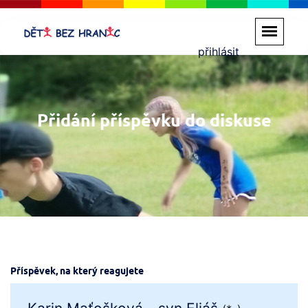
přihlásit
Přidání příspěvku do diskuse
Příspěvek, na který reagujete