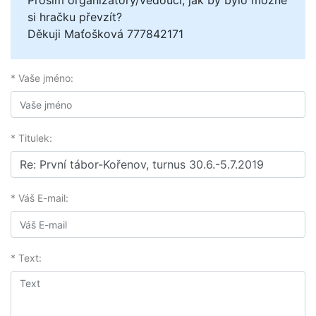
Prosím organizátory/vedoucí, jak by bylo možné
si hračku převzít?
Děkuji Maťošková 777842171
* Vaše jméno:
* Titulek:
* Váš E-mail:
* Text: