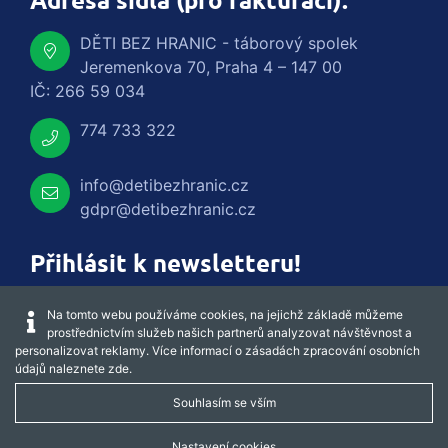
Adresa sídla (pro fakturaci):
DĚTI BEZ HRANIC - táborový spolek
Jeremenkova 70, Praha 4 – 147 00
IČ: 266 59 034
774 733 322
info@detibezhranic.cz
gdpr@detibezhranic.cz
Přihlásit k newsletteru!
Na tomto webu používáme cookies, na jejichž základě můžeme
prostřednictvím služeb našich partnerů analyzovat návštěvnost a
personalizovat reklamy. Více informací o zásadách zpracování osobních
údajů naleznete
zde
.
Souhlasím se vším
Nastavení cookies