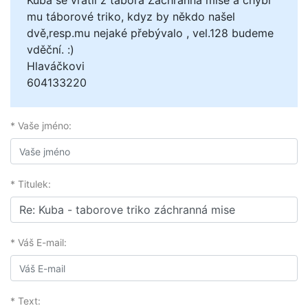
Kuba se vrátil z tábora Záchranná mise a chybí
mu táborové triko, kdyz by někdo našel
dvě,resp.mu nejaké přebývalo , vel.128 budeme
vděční. :)
Hlaváčkovi
604133220
* Vaše jméno:
* Titulek:
* Váš E-mail:
* Text: