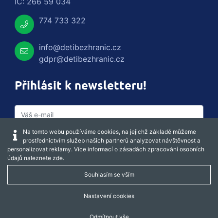
IČ: 266 59 034
774 733 322
info@detibezhranic.cz
gdpr@detibezhranic.cz
Přihlásit k newsletteru!
Na tomto webu používáme cookies, na jejichž základě můžeme
prostřednictvím služeb našich partnerů analyzovat návštěvnost a
personalizovat reklamy. Více informací o zásadách zpracování osobních
údajů naleznete
zde
.
Souhlasím se vším
Captcha obnovit
Nastavení cookies
Odmítnout vše