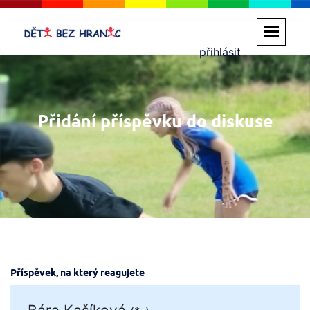
přihlásit
Přidání příspěvku do diskuse
Příspěvek, na který reagujete