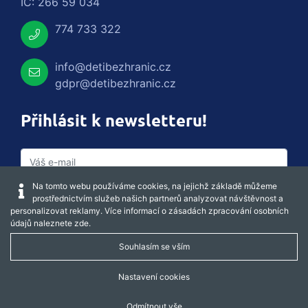
IČ: 266 59 034
774 733 322
info@detibezhranic.cz
gdpr@detibezhranic.cz
Přihlásit k newsletteru!
Na tomto webu používáme cookies, na jejichž základě můžeme
prostřednictvím služeb našich partnerů analyzovat návštěvnost a
personalizovat reklamy. Více informací o zásadách zpracování osobních
údajů naleznete
zde
.
Souhlasím se vším
Captcha obnovit
Nastavení cookies
Odmítnout vše