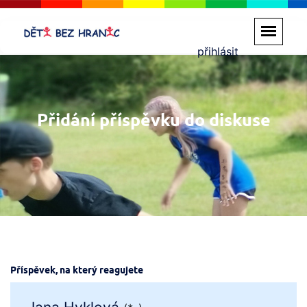
přihlásit
Přidání příspěvku do diskuse
Příspěvek, na který reagujete