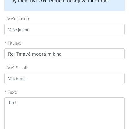
by měla být O.H. Předem děkuji za informaci.
* Vaše jméno:
* Titulek:
* Váš E-mail:
* Text: