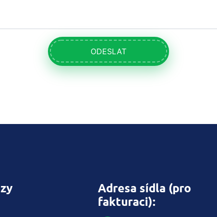
ODESLAT
zy
Adresa sídla (pro
fakturaci):