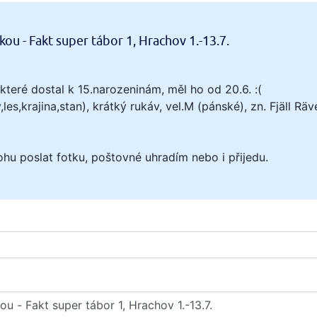
ou - Fakt super tábor 1, Hrachov 1.-13.7.
 které dostal k 15.narozeninám, měl ho od 20.6. :(
s,krajina,stan), krátký rukáv, vel.M (pánské), zn. Fjäll Räv
 poslat fotku, poštovné uhradím nebo i přijedu.