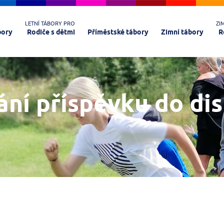
LETNÍ TÁBORY PRO
ZI
bory
Rodiče s dětmi
Příměstské tábory
Zimní tábory
R
ání příspěvku do di