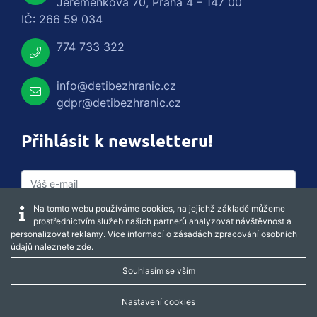
Jeremenkova 70, Praha 4 – 147 00
IČ: 266 59 034
774 733 322
info@detibezhranic.cz
gdpr@detibezhranic.cz
Přihlásit k newsletteru!
Na tomto webu používáme cookies, na jejichž základě můžeme
prostřednictvím služeb našich partnerů analyzovat návštěvnost a
personalizovat reklamy. Více informací o zásadách zpracování osobních
údajů naleznete
zde
.
Souhlasím se vším
Captcha obnovit
Nastavení cookies