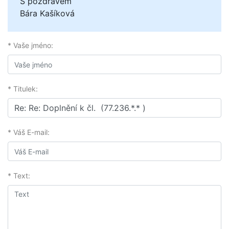
S pozdravem
Bára Kašíková
* Vaše jméno:
* Titulek:
* Váš E-mail:
* Text: