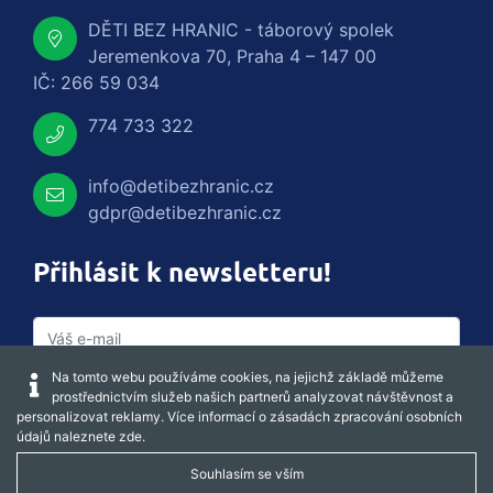
DĚTI BEZ HRANIC - táborový spolek
Jeremenkova 70, Praha 4 – 147 00
IČ: 266 59 034
774 733 322
info@detibezhranic.cz
gdpr@detibezhranic.cz
Přihlásit k newsletteru!
Na tomto webu používáme cookies, na jejichž základě můžeme
prostřednictvím služeb našich partnerů analyzovat návštěvnost a
personalizovat reklamy. Více informací o zásadách zpracování osobních
údajů naleznete
zde
.
Souhlasím se vším
Captcha obnovit