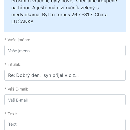
Prosím o vrácení, byly nové,, speciálně koupené
na tábor. A ještě má cizí ručník zelený s
medvidkama. Byl to turnus 26.7 -31.7. Chata
LUČANKA
* Vaše jméno:
* Titulek:
* Váš E-mail:
* Text: