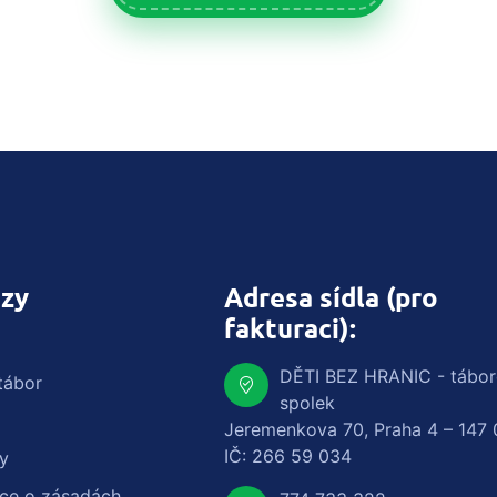
zy
Adresa sídla (pro
fakturaci):
DĚTI BEZ HRANIC - tábo
tábor
spolek
Jeremenkova 70, Praha 4 – 147 
IČ: 266 59 034
y
ace o zásadách