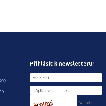
Přihlásit k newsletteru!
rový
00
Captcha