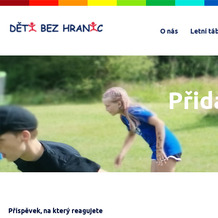
O nás
Letní tá
Přid
Příspěvek, na který reagujete