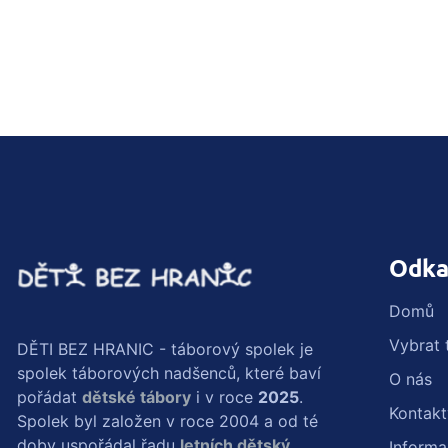
Odka
Domů
Vybrat 
DĚTI BEZ HRANIC - táborový spolek je
spolek táborových nadšenců, které baví
O nás
pořádat
dětské tábory
i v roce
2025
.
Kontakt
Spolek byl založen v roce 2004 a od té
doby uspořádal řadu
letních dětský
Inform