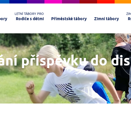
LETNÍ TÁBORY PRO
ZI
bory
Rodiče s dětmi
Příměstské tábory
Zimní tábory
R
ání příspěvku do di