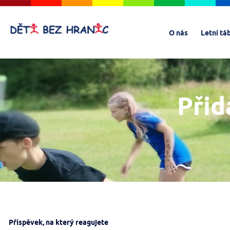
O nás
Letní tá
Přid
Příspěvek, na který reagujete