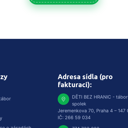
zy
Adresa sídla (pro
fakturaci):
DĚTI BEZ HRANIC - tábo
tábor
spolek
Jeremenkova 70, Praha 4 – 147 
IČ: 266 59 034
y
ace o zásadách