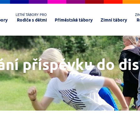
LETNÍ TÁBORY PRO
ZI
bory
Rodiče s dětmi
Příměstské tábory
Zimní tábory
R
ání příspěvku do di