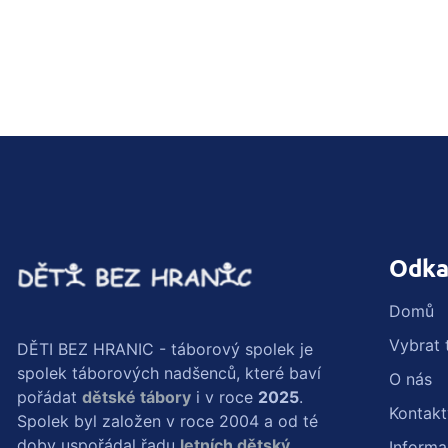
Odka
Domů
Vybrat 
DĚTI BEZ HRANIC - táborový spolek je
spolek táborových nadšenců, které baví
O nás
pořádat
dětské tábory
i v roce
2025
.
Kontakt
Spolek byl založen v roce 2004 a od té
doby uspořádal řadu
letních dětský
Inform