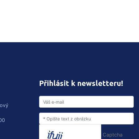
Přihlásit k newsletteru!
rový
00
Captcha