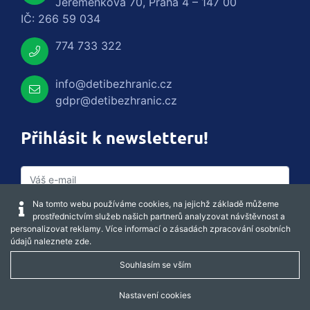
Jeremenkova 70, Praha 4 – 147 00
IČ: 266 59 034
774 733 322
info@detibezhranic.cz
gdpr@detibezhranic.cz
Přihlásit k newsletteru!
Na tomto webu používáme cookies, na jejichž základě můžeme
prostřednictvím služeb našich partnerů analyzovat návštěvnost a
personalizovat reklamy. Více informací o zásadách zpracování osobních
údajů naleznete
zde
.
Souhlasím se vším
Captcha obnovit
Nastavení cookies