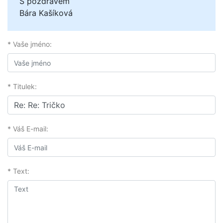
S pozdravem
Bára Kašíková
* Vaše jméno:
* Titulek:
* Váš E-mail:
* Text: