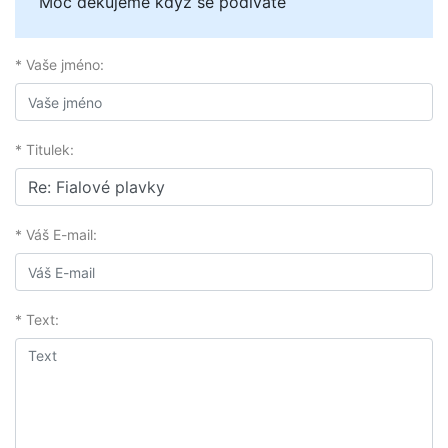
Moc děkujeme když se podíváte
* Vaše jméno:
* Titulek:
* Váš E-mail:
* Text: