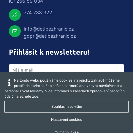
IČ: 266 59 034
774 733 322
info@detibezhranic.cz
gdpr@detibezhranic.cz
Přihlásit k newsletteru!
Na tomto webu používáme cookies, na jejichž základě můžeme
prostřednictvím služeb našich partnerů analyzovat návštěvnost a
personalizovat reklamy. Více informací o zásadách zpracování osobních
údajů naleznete
zde
.
Souhlasím se vším
Captcha obnovit
Nastavení cookies
Odmítnout vše