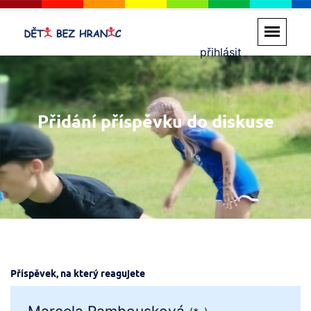
přihlásit
Přidání příspěvku do diskuse
Příspěvek, na který reagujete