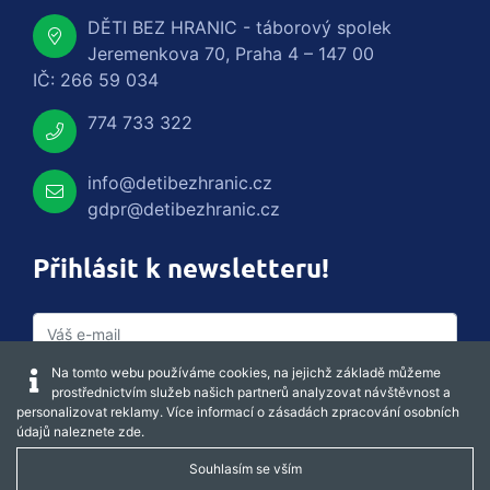
DĚTI BEZ HRANIC - táborový spolek
Jeremenkova 70, Praha 4 – 147 00
IČ: 266 59 034
774 733 322
info@detibezhranic.cz
gdpr@detibezhranic.cz
Přihlásit k newsletteru!
Na tomto webu používáme cookies, na jejichž základě můžeme
prostřednictvím služeb našich partnerů analyzovat návštěvnost a
personalizovat reklamy. Více informací o zásadách zpracování osobních
údajů naleznete
zde
.
Souhlasím se vším
Captcha obnovit