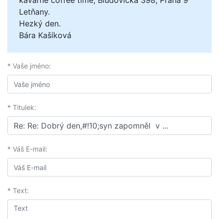
kavárně coffee time, Bludovická 398, Praha 9
Letňany.
Hezký den.
Bára Kašíková
* Vaše jméno:
* Titulek:
* Váš E-mail:
* Text: