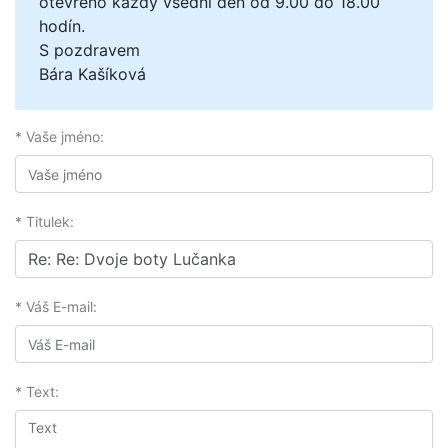
otevřeno každý všední den od 9.00 do 18.00
hodín.
S pozdravem
Bára Kašíková
* Vaše jméno:
* Titulek:
* Váš E-mail:
* Text: