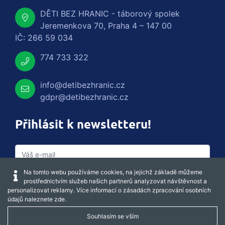
DĚTI BEZ HRANIC - táborový spolek
Jeremenkova 70, Praha 4 – 147 00
IČ: 266 59 034
774 733 322
info@detibezhranic.cz
gdpr@detibezhranic.cz
Přihlásit k newsletteru!
Na tomto webu používáme cookies, na jejichž základě můžeme
prostřednictvím služeb našich partnerů analyzovat návštěvnost a
personalizovat reklamy. Více informací o zásadách zpracování osobních
údajů naleznete
zde
.
Souhlasím se vším
Captcha obnovit