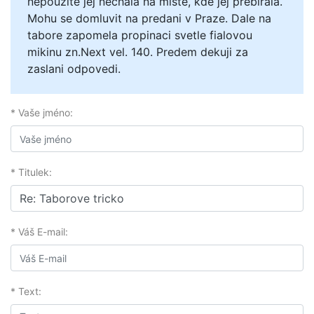
nepouzite jej nechala na miste, kde jej prebirala.
Mohu se domluvit na predani v Praze. Dale na
tabore zapomela propinaci svetle fialovou
mikinu zn.Next vel. 140. Predem dekuji za
zaslani odpovedi.
* Vaše jméno:
* Titulek:
* Váš E-mail:
* Text: