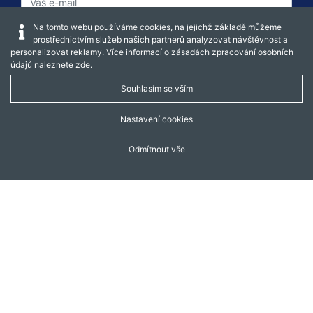
Na tomto webu používáme cookies, na jejichž základě můžeme
prostřednictvím služeb našich partnerů analyzovat návštěvnost a
personalizovat reklamy. Více informací o zásadách zpracování osobních
údajů naleznete
zde
.
Souhlasím se vším
Captcha obnovit
Nastavení cookies
Odmítnout vše
REGISTROVAT
Copyright © 2015-2025 DĚTI BEZ HRANIC - letní
dětské tábory, tábory pro rodiče s dětmi. Vyrobeno v
Global Vision.