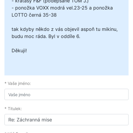
- kraťasy F&F (podepsané TOM J.)
- ponožka VOXX modrá vel.23-25 a ponožka
LOTTO černá 35-38
tak kdyby někdo z vás objevil aspoň tu mikinu,
budu moc ráda. Byl v oddíle 6.
Děkuji!
* Vaše jméno:
* Titulek: