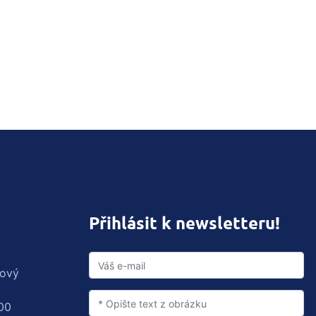
Přihlásit k newsletteru!
rový
00