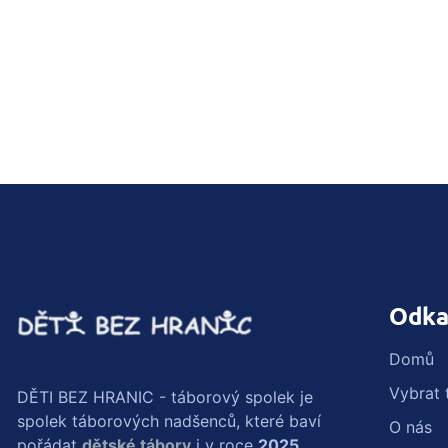
Odka
Domů
Vybrat 
DĚTI BEZ HRANIC - táborový spolek je
spolek táborových nadšenců, které baví
O nás
pořádat
dětské tábory
i v roce
2025
.