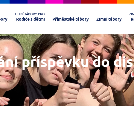
LETNÍ TÁBORY PRO
ZI
bory
Rodiče s dětmi
Příměstské tábory
Zimní tábory
R
ání příspěvku do di