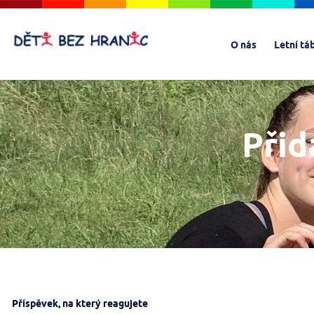
O nás
Letní tá
Přid
Příspěvek, na který reagujete