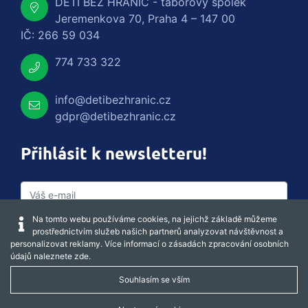
DĚTI BEZ HRANIC - táborový spolek
Jeremenkova 70, Praha 4 – 147 00
IČ: 266 59 034
774 733 322
info@detibezhranic.cz
gdpr@detibezhranic.cz
Přihlásit k newsletteru!
Na tomto webu používáme cookies, na jejichž základě můžeme
prostřednictvím služeb našich partnerů analyzovat návštěvnost a
personalizovat reklamy. Více informací o zásadách zpracování osobních
údajů naleznete
zde
.
Souhlasím se vším
Captcha obnovit