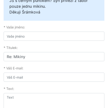
JŠ s černým puntíkem? Syn přivezl z tábor
pouze jednu mikinu.
Děkuji Šrámková
* Vaše jméno:
* Titulek:
* Váš E-mail:
* Text: