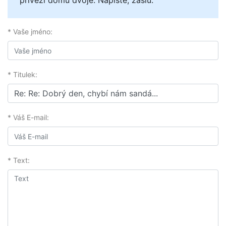
přivezl domů dvoje. Napište, zašlu.
* Vaše jméno:
* Titulek:
* Váš E-mail:
* Text: