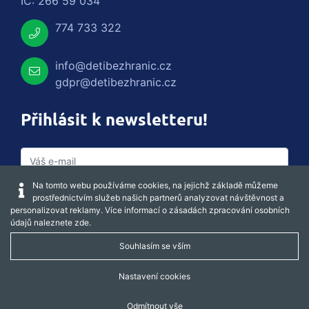
IČ: 266 59 034
774 733 322
info@detibezhranic.cz
gdpr@detibezhranic.cz
Přihlásit k newsletteru!
Na tomto webu používáme cookies, na jejichž základě můžeme
prostřednictvím služeb našich partnerů analyzovat návštěvnost a
personalizovat reklamy. Více informací o zásadách zpracování osobních
údajů naleznete
zde
.
Souhlasím se vším
Captcha obnovit
Nastavení cookies
Odmítnout vše