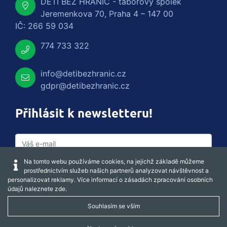
DĚTI BEZ HRANIC - táborový spolek
Jeremenkova 70, Praha 4 – 147 00
IČ: 266 59 034
774 733 322
info@detibezhranic.cz
gdpr@detibezhranic.cz
Přihlásit k newsletteru!
Na tomto webu používáme cookies, na jejichž základě můžeme
prostřednictvím služeb našich partnerů analyzovat návštěvnost a
personalizovat reklamy. Více informací o zásadách zpracování osobních
údajů naleznete
zde
.
Souhlasím se vším
Captcha obnovit