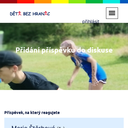
přihlásit
Přidání příspěvku do diskuse
Příspěvek, na který reagujete