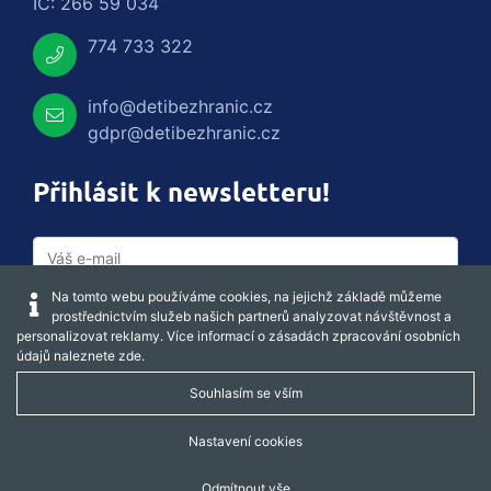
IČ: 266 59 034
774 733 322
info@detibezhranic.cz
gdpr@detibezhranic.cz
Přihlásit k newsletteru!
Na tomto webu používáme cookies, na jejichž základě můžeme
prostřednictvím služeb našich partnerů analyzovat návštěvnost a
personalizovat reklamy. Více informací o zásadách zpracování osobních
údajů naleznete
zde
.
Souhlasím se vším
Captcha obnovit
Nastavení cookies
Odmítnout vše