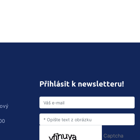
Přihlásit k newsletteru!
rový
00
Captcha