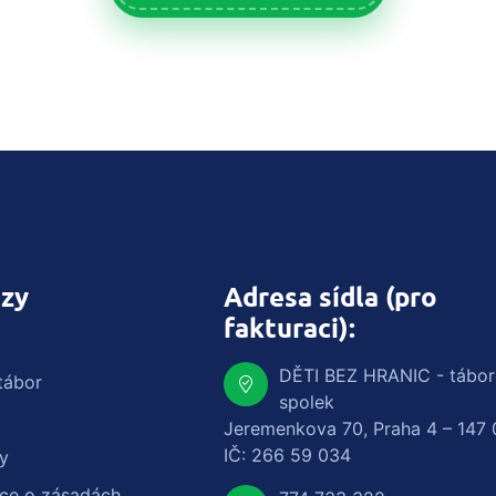
zy
Adresa sídla (pro
fakturaci):
DĚTI BEZ HRANIC - tábo
tábor
spolek
Jeremenkova 70, Praha 4 – 147 
IČ: 266 59 034
y
ace o zásadách