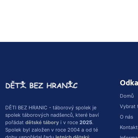
Odka
Domů
Vybrat 
DĚTI BEZ HRANIC - táborový spolek je
spolek táborových nadšenců, které baví
O nás
pořádat
dětské tábory
i v roce
2025
.
Kontakt
Spolek byl založen v roce 2004 a od té
doby uspořádal řadu
letních dětský
Inform