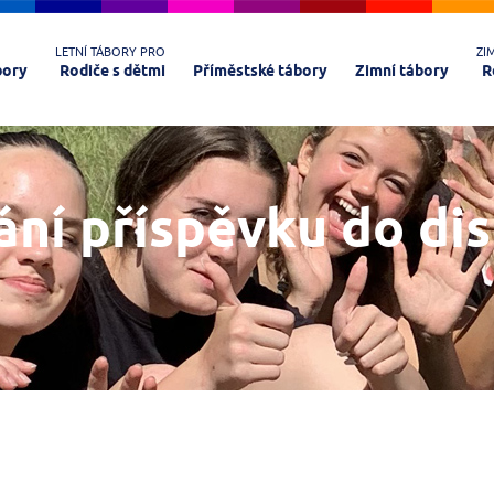
LETNÍ TÁBORY PRO
ZI
bory
Rodiče s dětmi
Příměstské tábory
Zimní tábory
R
ání příspěvku do di