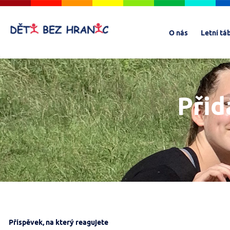
O nás
Letní tá
Přid
Příspěvek, na který reagujete