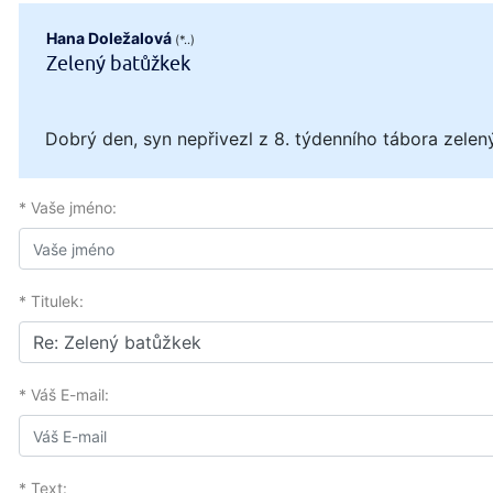
Hana Doležalová
(*..)
Zelený batůžkek
Dobrý den, syn nepřivezl z 8. týdenního tábora zele
* Vaše jméno:
* Titulek:
* Váš E-mail:
* Text: