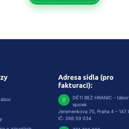
zy
Adresa sídla (pro
fakturaci):
DĚTI BEZ HRANIC - tábo
tábor
spolek
Jeremenkova 70, Praha 4 – 147 
IČ: 266 59 034
y
ace o zásadách