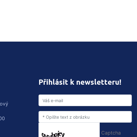
Přihlásit k newsletteru!
rový
00
Captcha