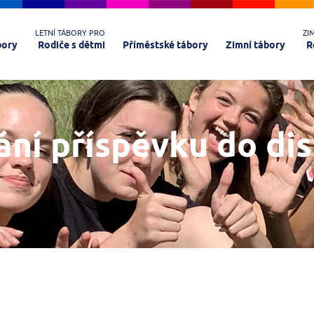
LETNÍ TÁBORY PRO
ZI
bory
Rodiče s dětmi
Příměstské tábory
Zimní tábory
R
ání příspěvku do di