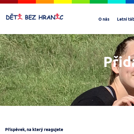
O nás
Letní tá
Přid
Příspěvek, na který reagujete