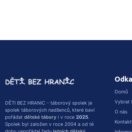
Odka
Domů
Vybrat 
DĚTI BEZ HRANIC - táborový spolek je
spolek táborových nadšenců, které baví
O nás
pořádat
dětské tábory
i v roce
2025
.
Kontakt
Spolek byl založen v roce 2004 a od té
doby uspořádal řadu
letních dětský
Inform