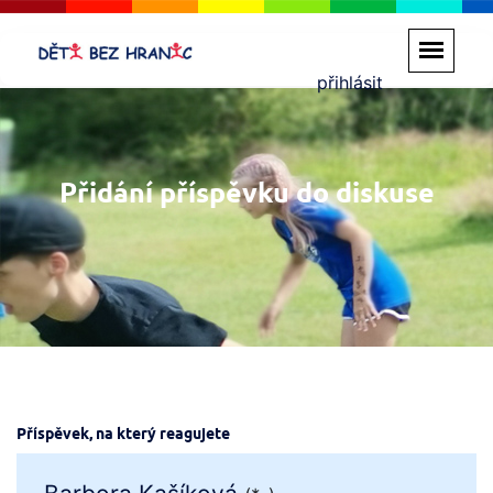
přihlásit
Přidání příspěvku do diskuse
Příspěvek, na který reagujete