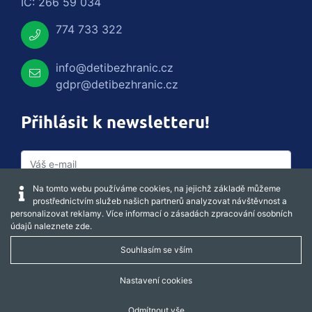
IČ: 266 59 034
774 733 322
info@detibezhranic.cz
gdpr@detibezhranic.cz
Přihlásit k newsletteru!
Na tomto webu používáme cookies, na jejichž základě můžeme
prostřednictvím služeb našich partnerů analyzovat návštěvnost a
personalizovat reklamy. Více informací o zásadách zpracování osobních
údajů naleznete
zde
.
Souhlasím se vším
Captcha obnovit
Nastavení cookies
Odmítnout vše