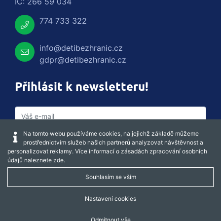
IČ: 266 59 034
774 733 322
info@detibezhranic.cz
gdpr@detibezhranic.cz
Přihlásit k newsletteru!
Na tomto webu používáme cookies, na jejichž základě můžeme
prostřednictvím služeb našich partnerů analyzovat návštěvnost a
personalizovat reklamy. Více informací o zásadách zpracování osobních
údajů naleznete
zde
.
Souhlasím se vším
Captcha obnovit
Nastavení cookies
Odmítnout vše