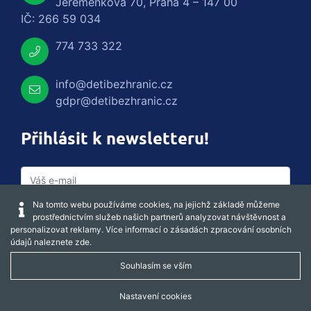
Jeremenkova 70, Praha 4 – 147 00
IČ: 266 59 034
774 733 322
info@detibezhranic.cz
gdpr@detibezhranic.cz
Přihlásit k newsletteru!
Na tomto webu používáme cookies, na jejichž základě můžeme
prostřednictvím služeb našich partnerů analyzovat návštěvnost a
personalizovat reklamy. Více informací o zásadách zpracování osobních
údajů naleznete
zde
.
Souhlasím se vším
Captcha obnovit
Nastavení cookies