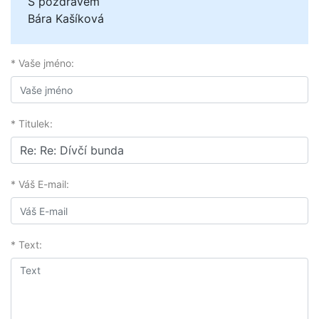
S pozdravem
Bára Kašíková
* Vaše jméno:
* Titulek:
* Váš E-mail:
* Text: