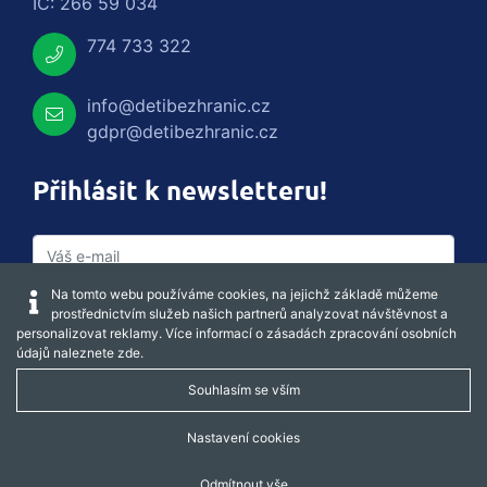
IČ: 266 59 034
774 733 322
info@detibezhranic.cz
gdpr@detibezhranic.cz
Přihlásit k newsletteru!
Na tomto webu používáme cookies, na jejichž základě můžeme
prostřednictvím služeb našich partnerů analyzovat návštěvnost a
personalizovat reklamy. Více informací o zásadách zpracování osobních
údajů naleznete
zde
.
Souhlasím se vším
Captcha obnovit
Nastavení cookies
Odmítnout vše