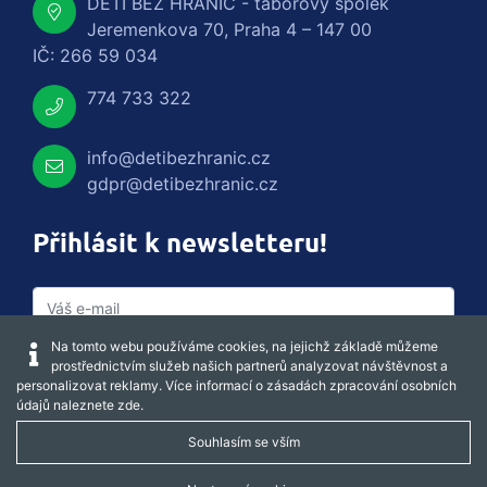
DĚTI BEZ HRANIC - táborový spolek
Jeremenkova 70, Praha 4 – 147 00
IČ: 266 59 034
774 733 322
info@detibezhranic.cz
gdpr@detibezhranic.cz
Přihlásit k newsletteru!
Na tomto webu používáme cookies, na jejichž základě můžeme
prostřednictvím služeb našich partnerů analyzovat návštěvnost a
personalizovat reklamy. Více informací o zásadách zpracování osobních
údajů naleznete
zde
.
Souhlasím se vším
Captcha obnovit