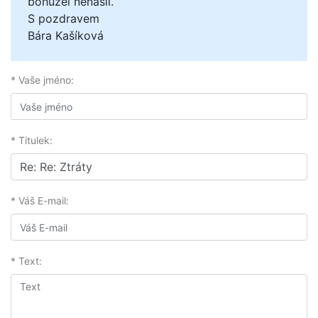
bohužel nenašli.
S pozdravem
Bára Kašíková
* Vaše jméno:
* Titulek:
* Váš E-mail:
* Text: