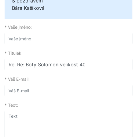
S pozdravem
Bára Kašíková
* Vaše jméno:
* Titulek:
* Váš E-mail:
* Text: