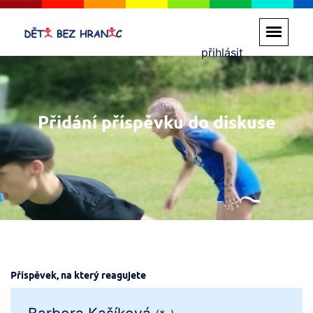
přihlásit
Přidání příspěvku do diskuse
Příspěvek, na který reagujete