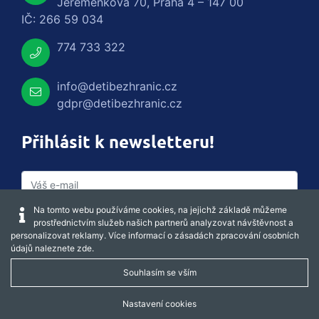
Jeremenkova 70, Praha 4 – 147 00
IČ: 266 59 034
774 733 322
info@detibezhranic.cz
gdpr@detibezhranic.cz
Přihlásit k newsletteru!
Na tomto webu používáme cookies, na jejichž základě můžeme
prostřednictvím služeb našich partnerů analyzovat návštěvnost a
personalizovat reklamy. Více informací o zásadách zpracování osobních
údajů naleznete
zde
.
Souhlasím se vším
Captcha obnovit
Nastavení cookies