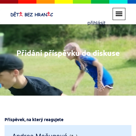
přihlásit
Přidání příspěvku do diskuse
Příspěvek, na který reagujete