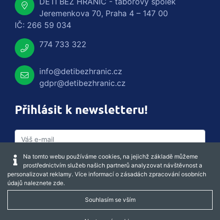
DĚTI BEZ HRANIC - táborový spolek
Jeremenkova 70, Praha 4 – 147 00
IČ: 266 59 034
774 733 322
info@detibezhranic.cz
gdpr@detibezhranic.cz
Přihlásit k newsletteru!
Na tomto webu používáme cookies, na jejichž základě můžeme
prostřednictvím služeb našich partnerů analyzovat návštěvnost a
personalizovat reklamy. Více informací o zásadách zpracování osobních
údajů naleznete
zde
.
Souhlasím se vším
Captcha obnovit