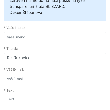
Zároveň máme doma něčí pásku na lyže
transparentní žlutá BLIZZARD.
Děkuji Štěpánová
* Vaše jméno:
* Titulek:
* Váš E-mail:
* Text: