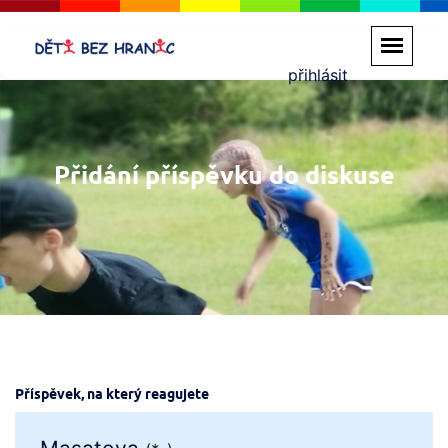
přihlásit
Přidání příspěvku do diskuse
Příspěvek, na který reagujete