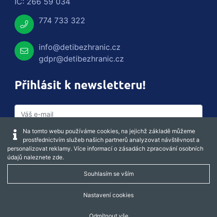
IČ: 266 59 034
774 733 322
info@detibezhranic.cz
gdpr@detibezhranic.cz
Přihlásit k newsletteru!
Na tomto webu používáme cookies, na jejichž základě můžeme
prostřednictvím služeb našich partnerů analyzovat návštěvnost a
personalizovat reklamy. Více informací o zásadách zpracování osobních
údajů naleznete
zde
.
Souhlasím se vším
Captcha obnovit
Nastavení cookies
Odmítnout vše