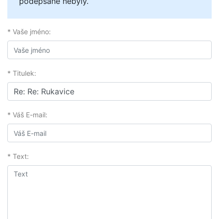
podepsané nebyly.
* Vaše jméno:
* Titulek:
* Váš E-mail:
* Text: