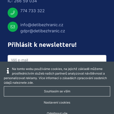
IČ: 266 59 034
774 733 322
info@detibezhranic.cz
gdpr@detibezhranic.cz
Přihlásit k newsletteru!
Na tomto webu používáme cookies, na jejichž základě můžeme
prostřednictvím služeb našich partnerů analyzovat návštěvnost a
personalizovat reklamy. Více informací o zásadách zpracování osobních
údajů naleznete
zde
.
Souhlasím se vším
Captcha obnovit
Nastavení cookies
Odmítnout vše