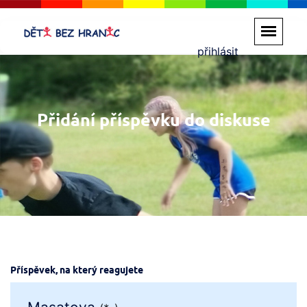
přihlásit
Přidání příspěvku do diskuse
Příspěvek, na který reagujete