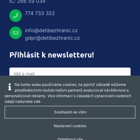
IČ: 266 59 034
774 733 322
info@detibezhranic.cz
gdpr@detibezhranic.cz
Přihlásit k newsletteru!
Na tomto webu používáme cookies, na jejichž základě můžeme
prostřednictvím služeb našich partnerů analyzovat návštěvnost a
personalizovat reklamy. Více informací o zásadách zpracování osobních
údajů naleznete
zde
.
Souhlasím se vším
Captcha obnovit
Nastavení cookies
Odmítnout vše