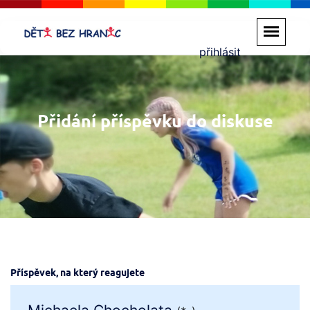
přihlásit
Přidání příspěvku do diskuse
Příspěvek, na který reagujete