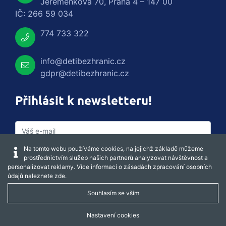
Jeremenkova 70, Praha 4 – 147 00
IČ: 266 59 034
774 733 322
info@detibezhranic.cz
gdpr@detibezhranic.cz
Přihlásit k newsletteru!
Na tomto webu používáme cookies, na jejichž základě můžeme
prostřednictvím služeb našich partnerů analyzovat návštěvnost a
personalizovat reklamy. Více informací o zásadách zpracování osobních
údajů naleznete
zde
.
Souhlasím se vším
Captcha obnovit
Nastavení cookies