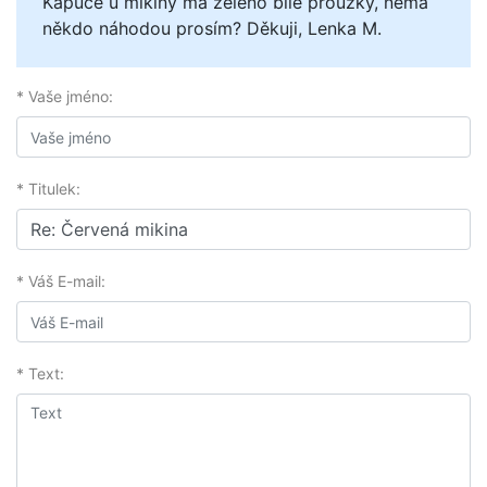
Kapuce u mikiny má zeleno bílé proužky, nemá
někdo náhodou prosím? Děkuji, Lenka M.
* Vaše jméno:
* Titulek:
* Váš E-mail:
* Text: