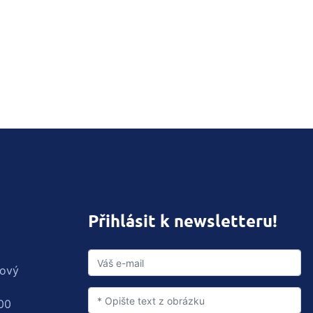
Přihlásit k newsletteru!
rový
00