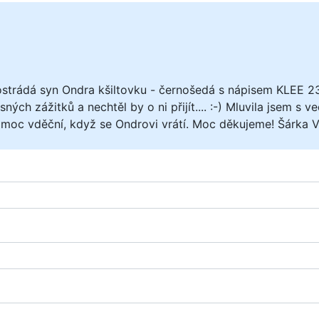
ostrádá syn Ondra kšiltovku - černošedá s nápisem KLEE 23 
žasných zážitků a nechtěl by o ni přijít.... :-) Mluvila jse
u moc vděční, když se Ondrovi vrátí. Moc děkujeme! Šárka 