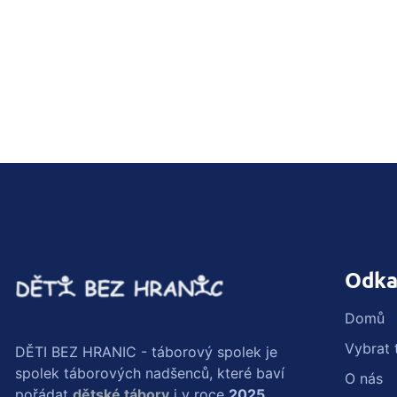
Odka
Domů
Vybrat 
DĚTI BEZ HRANIC - táborový spolek je
spolek táborových nadšenců, které baví
O nás
pořádat
dětské tábory
i v roce
2025
.