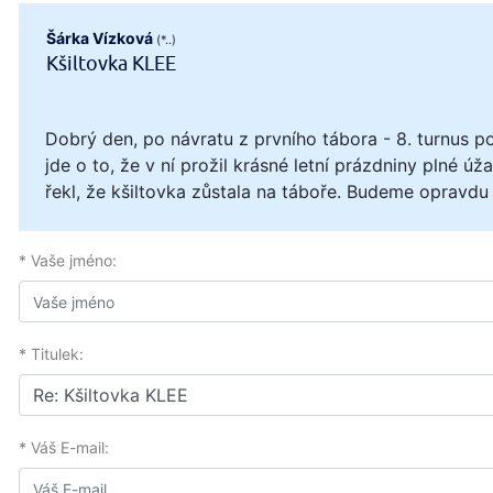
Šárka Vízková
(*..)
Kšiltovka KLEE
Dobrý den, po návratu z prvního tábora - 8. turnus p
jde o to, že v ní prožil krásné letní prázdniny plné ú
řekl, že kšiltovka zůstala na táboře. Budeme opravd
* Vaše jméno:
* Titulek:
* Váš E-mail: