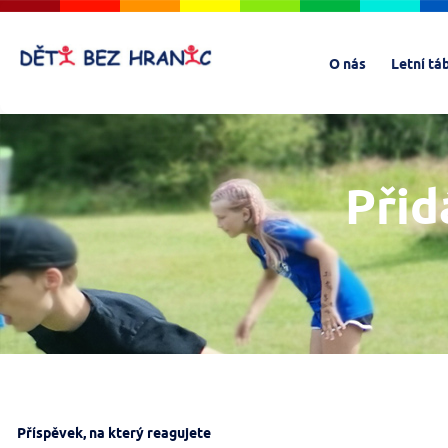
O nás
Letní tá
Přid
Příspěvek, na který reagujete