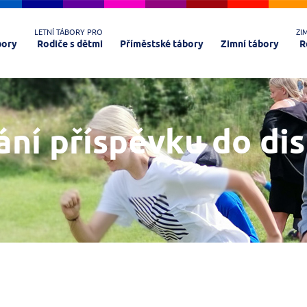
LETNÍ TÁBORY PRO
ZI
bory
Rodiče s dětmi
Příměstské tábory
Zimní tábory
R
ání příspěvku do di