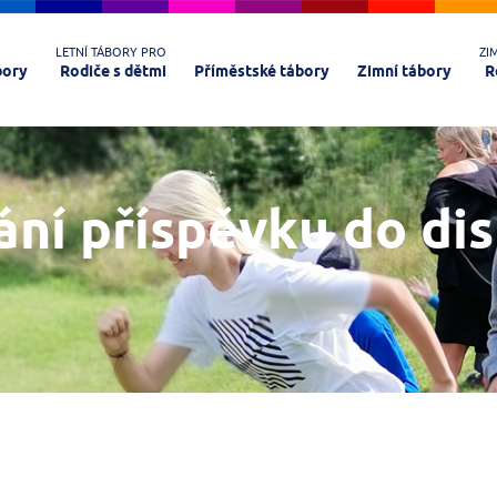
LETNÍ TÁBORY PRO
ZI
bory
Rodiče s dětmi
Příměstské tábory
Zimní tábory
R
ání příspěvku do di