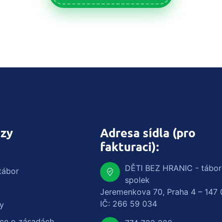
zy
Adresa sídla (pro
fakturaci):
DĚTI BEZ HRANIC - tábo
tábor
spolek
Jeremenkova 70, Praha 4 – 147 
IČ: 266 59 034
y
ace o zásadách