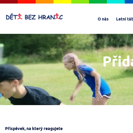
O nás
Letní tá
Přid
Příspěvek, na který reagujete