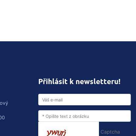
Přihlásit k newsletteru!
rový
00
Captcha