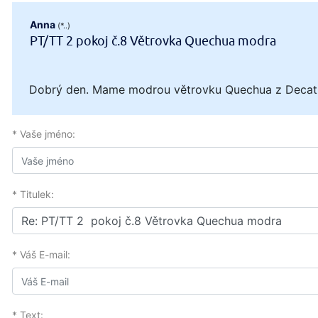
Anna
(*..)
PT/TT 2 pokoj č.8 Větrovka Quechua modra
Dobrý den. Mame modrou větrovku Quechua z Decathl
* Vaše jméno:
* Titulek:
* Váš E-mail:
* Text: