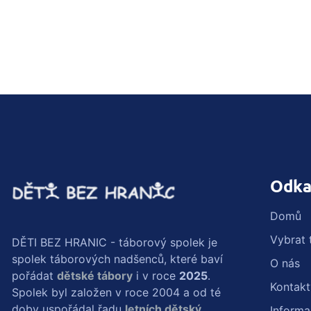
Odka
Domů
Vybrat 
DĚTI BEZ HRANIC - táborový spolek je
spolek táborových nadšenců, které baví
O nás
pořádat
dětské tábory
i v roce
2025
.
Kontakt
Spolek byl založen v roce 2004 a od té
doby uspořádal řadu
letních dětský
Inform