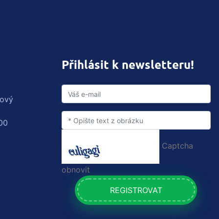
Přihlásit k newsletteru!
rový
00
Captcha
obnovit
REGISTROVAT