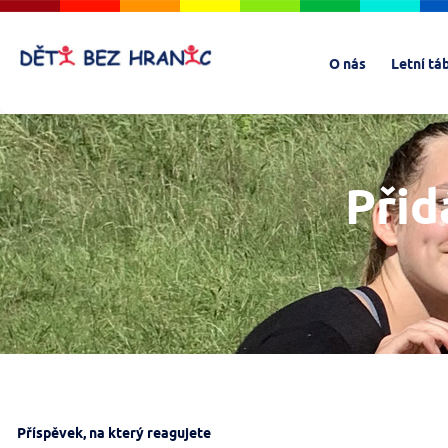
O nás
Letní tá
Přid
Příspěvek, na který reagujete