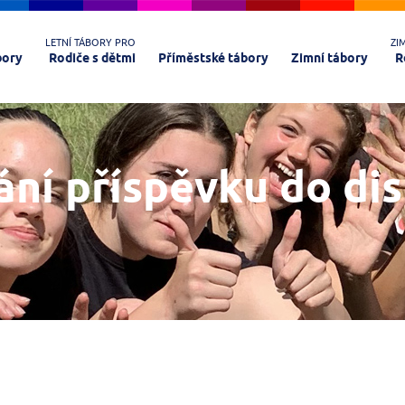
LETNÍ TÁBORY PRO
ZI
bory
Rodiče s dětmi
Příměstské tábory
Zimní tábory
R
ání příspěvku do di