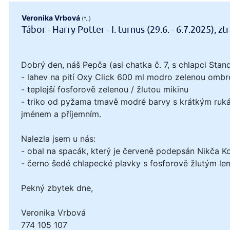
Veronika Vrbová
(*..)
Tábor - Harry Potter - I. turnus (29.6. - 6.7.2025), z
Dobrý den, náš Pepča (asi chatka č. 7, s chlapci Standa
- lahev na pití Oxy Click 600 ml modro zelenou ombr
- teplejší fosforově zelenou / žlutou mikinu
- triko od pyžama tmavě modré barvy s krátkým rukáv
jménem a příjemním.
Nalezla jsem u nás:
- obal na spacák, který je červeně podepsán Nikča Ko
- černo šedé chlapecké plavky s fosforově žlutým le
Pekný zbytek dne,
Veronika Vrbová
774 105 107